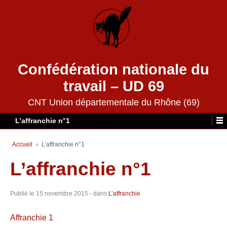
Confédération nationale du
travail – UD 69
CNT Union départementale du Rhône (69)
L’affranchie n°1
Accueil
›
L’affranchie n°1
L’affranchie n°1
Publié le
15 novembre 2015
- dans
L’affranchie
Affranchie 1