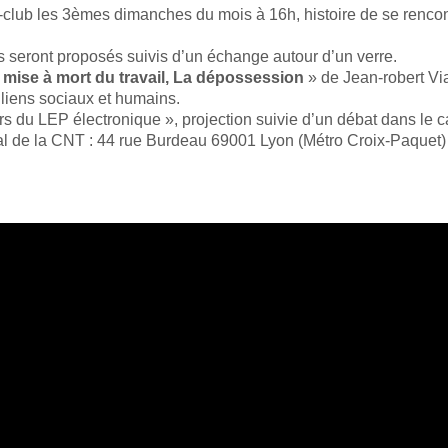
club les 3èmes dimanches du mois à 16h, histoire de se rencont
ns seront proposés suivis d’un échange autour d’un verre.
 mise à mort du travail, La dépossession
» de Jean-robert Via
 liens sociaux et humains.
 du LEP électronique », projection suivie d’un débat dans le c
l de la CNT : 44 rue Burdeau 69001 Lyon (Métro Croix-Paquet)