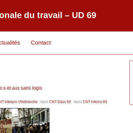
onale du travail – UD 69
ctualités
Contact
.s et aux sans logis
T Interpro Villefranche
- dans
CNT Educ 69
- dans
CNT Interco 69