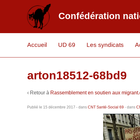
Confédération nati
Accueil
UD 69
Les syndicats
A
arton18512-68bd9
‹ Retour à
Rassemblement en soutien aux migrant.e
Publié le
15 décembre 2017
- dans
CNT Santé-Social 69
- dans
CN