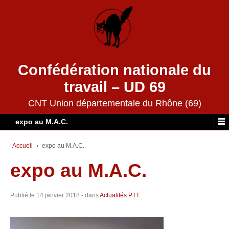
Confédération nationale du
travail – UD 69
CNT Union départementale du Rhône (69)
expo au M.A.C.
Accueil
›
expo au M.A.C.
expo au M.A.C.
Publié le
14 janvier 2018
- dans
Actualités PTT