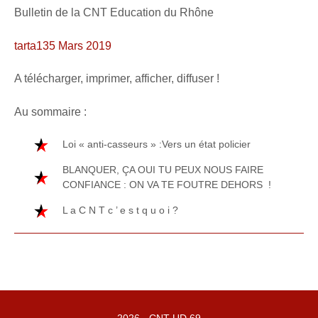
Bulletin de la CNT Education du Rhône
tarta135 Mars 2019
A télécharger, imprimer, afficher, diffuser !
Au sommaire :
Loi « anti-casseurs » :Vers un état policier
BLANQUER, ÇA OUI TU PEUX NOUS FAIRE
CONFIANCE : ON VA TE FOUTRE DEHORS !
L a C N T c ’ e s t q u o i ?