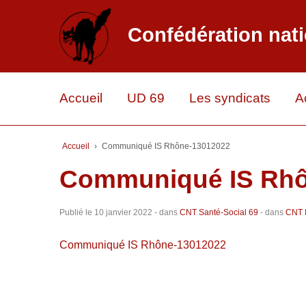
Confédération nati
Accueil
UD 69
Les syndicats
A
Accueil
›
Communiqué IS Rhône-13012022
Communiqué IS Rhô
Publié le
10 janvier 2022
- dans
CNT Santé-Social 69
- dans
CNT I
Communiqué IS Rhône-13012022