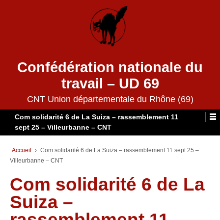
Confédération nationale du
travail – UD 69
CNT Union départementale du Rhône (69)
Com solidarité 6 de La Suiza – rassemblement 11
sept 25 – Villeurbanne – CNT
Accueil
›
Com solidarité 6 de La Suiza – rassemblement 11 sept 25 –
Villeurbanne – CNT
Com solidarité 6 de La
Suiza –
rassemblement 11