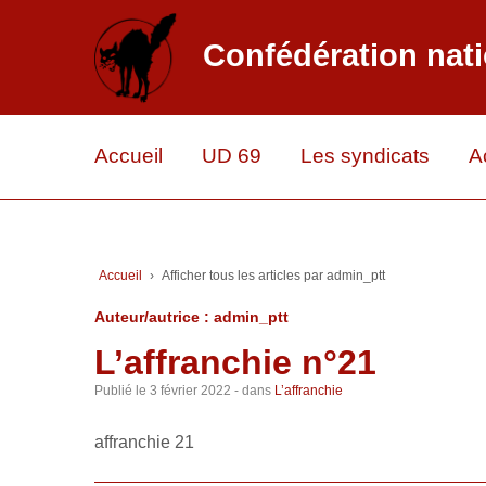
Confédération nati
Accueil
UD 69
Les syndicats
A
Accueil
›
Afficher tous les articles par admin_ptt
Auteur/autrice :
admin_ptt
L’affranchie n°21
Publié le
3 février 2022
- dans
L’affranchie
affranchie 21